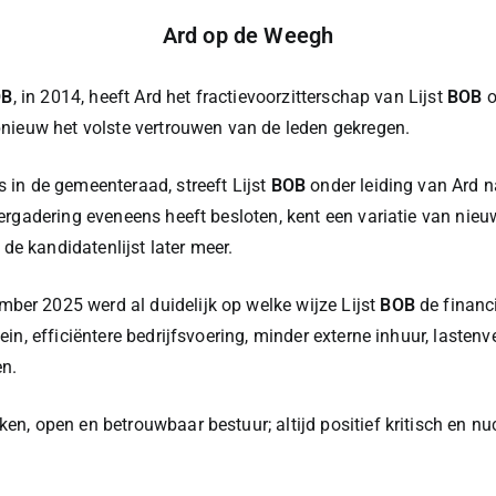
Ard op de Weegh
OB
, in 2014, heeft Ard het fractievoorzitterschap van Lijst
BOB
o
opnieuw het volste vertrouwen van de leden gekregen.
 in de gemeenteraad, streeft Lijst
BOB
onder leiding van Ard n
nvergadering eveneens heeft besloten, kent een variatie van ni
e kandidatenlijst later meer.
ber 2025 werd al duidelijk op welke wijze Lijst
BOB
de financ
ein, efficiëntere bedrijfsvoering, minder externe inhuur, lasten
en.
n, open en betrouwbaar bestuur; altijd positief kritisch en nuc