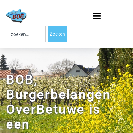
Zoeken
BOB,
Burgerbelangen
OverBetuwe is
een